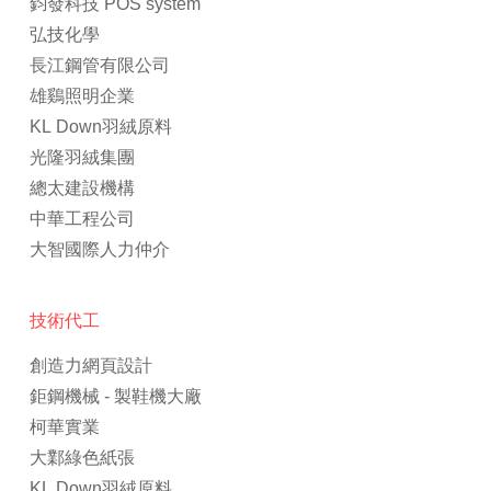
鈞發科技 POS system
弘技化學
長江鋼管有限公司
雄鷄照明企業
KL Down羽絨原料
光隆羽絨集團
總太建設機構
中華工程公司
大智國際人力仲介
技術代工
創造力網頁設計
鉅鋼機械 - 製鞋機大廠
柯華實業
大鄴綠色紙張
KL Down羽絨原料