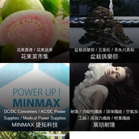
花東農產 / 花東蔬果
盆栽俱樂部 / 五葉松 / 系魚川真柏
花東菜市集
盆栽俱樂部
DC/DC Converters / AC/DC Power
耐隆 / 功能性纖維 / 環保纖維 / 空氣加
Supplies / Medical Power Supplies
工絲 / 高強力纖維 / 輕量纖維
MINMAX 捷拓科技
展頌耐隆