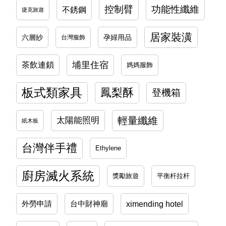
控制臂
功能性纖維
不銹鋼
捷克旅遊
居家裝潢
六層紗
孕婦用品
台灣服飾
埔里住宿
茶飲連鎖
媽媽服飾
板式類家具
鳳梨酥
登機箱
輕量纖維
太陽能照明
紙木板
台灣伴手禮
Ethylene
廚房滅火系統
平衡杆拉杆
獎勵旅遊
ximending hotel
外勞申請
台中財神廟