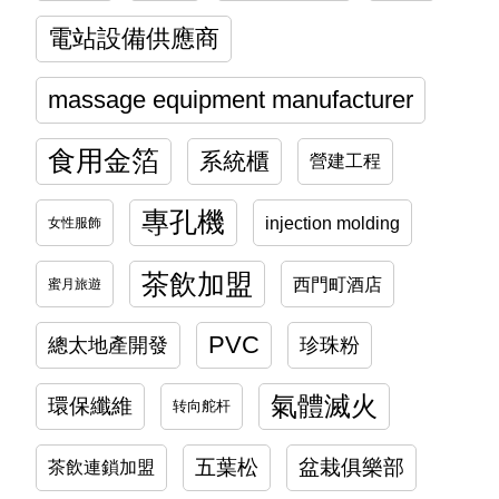
電站設備供應商
massage equipment manufacturer
食用金箔
系統櫃
營建工程
專孔機
injection molding
女性服飾
茶飲加盟
西門町酒店
蜜月旅遊
PVC
總太地產開發
珍珠粉
氣體滅火
環保纖維
转向舵杆
五葉松
盆栽俱樂部
茶飲連鎖加盟