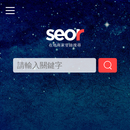
企
技
民
線
時
保
食
機
業
術
生
上
尚
健
品
關
集
代
用
購
服
美
餐
學
在地商家登錄搜尋
團
工
品
物
飾
容
飲
校