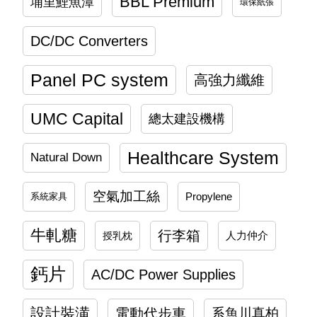
BBL Premium
埔里鯉魚潭
環保紙張
DC/DC Converters
Panel PC system
高強力纖維
UMC Capital
總太建設機構
Healthcare System
Natural Down
空氣加工絲
系統家具
Propylene
牛軋糖
行李箱
授乳枕
人力仲介
鈣片
AC/DC Power Supplies
設計裝潢
電動代步車
系魚川真柏