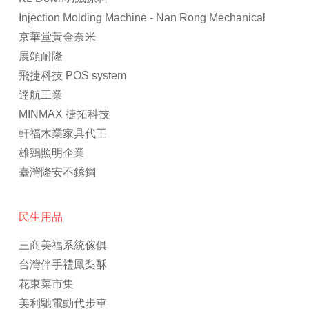
Injection Molding Machine - Nan Rong Mechanical
京華堂黃金奈米
展頌耐隆
飛捷科技 POS system
達航工業
MINMAX 捷拓科技
軒福木業家具代工
雄鷄照明企業
臺灣隆安不銹鋼
民生用品
三商美福系統傢俱
台灣伴手禮鳳梨酥
花東菜市集
美利馳電動代步車