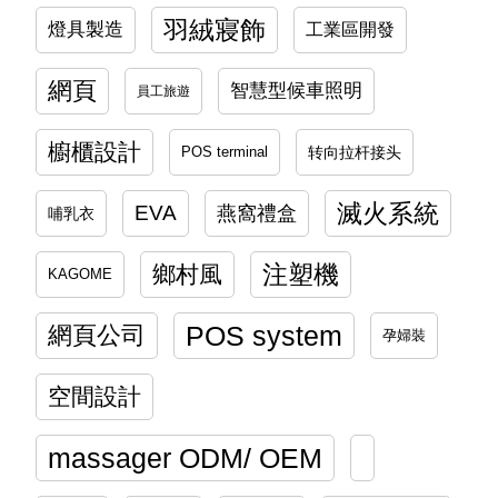
羽絨寢飾
燈具製造
工業區開發
網頁
智慧型候車照明
員工旅遊
櫥櫃設計
转向拉杆接头
POS terminal
滅火系統
EVA
燕窩禮盒
哺乳衣
注塑機
鄉村風
KAGOME
POS system
網頁公司
孕婦裝
空間設計
massager ODM/ OEM