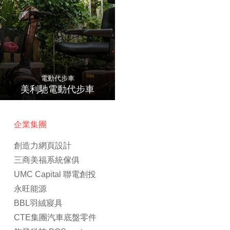
電動代步車
美利馳電動代步車
企業集團
創造力網頁設計
三商美福系統傢俱
UMC Capital 聯電創投
永旺能源
BBL羽絨寢具
CTE集團汽車底盤零件