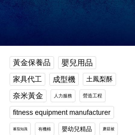
嬰兒用品
黃金保養品
家具代工
成型機
土鳳梨酥
奈米黃金
營造工程
人力服務
fitness equipment manufacturer
嬰幼兒精品
有機棉
蘑菇被
蕃茄知識