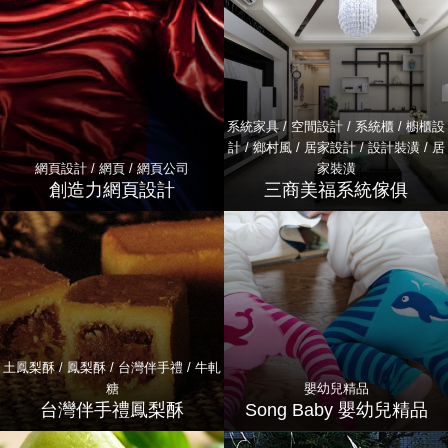
系統家具 / 空間設計 / 系統櫃 / 櫥櫃設
計 / 鄉村風 / 居家設計 / 設計裝潢 / 居
網頁設計 / 網頁 / 網頁公司
家裝潢
創造力網頁設計
三商美福系統傢俱
土鳳梨酥 / 鳳梨酥 / 台灣伴手禮 / 牛軋
糖
嬰幼兒精品
台灣伴手禮鳳梨酥
Song Baby 嬰幼兒精品