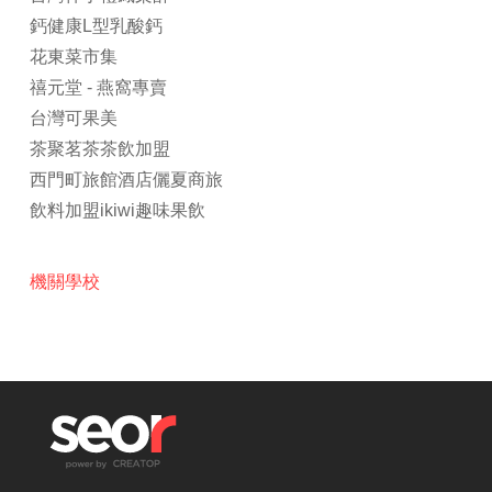
鈣健康L型乳酸鈣
花東菜市集
禧元堂 - 燕窩專賣
台灣可果美
茶聚茗茶茶飲加盟
西門町旅館酒店儷夏商旅
飲料加盟ikiwi趣味果飲
機關學校