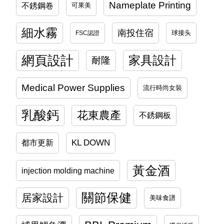
Nameplate Printing
不銹鋼卷
可果美
細水霧
南投住宿
球接头
FSC認證
網頁設計
家具設計
耐隆
Medical Power Supplies
流行時尚女裝
乳酸鈣
花東農產
不銹鋼板
KL DOWN
都市更新
黃金酒
injection molding machine
關節保健
居家設計
美味食譜